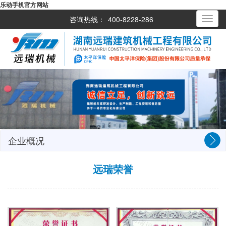
乐动手机官方网站
咨询热线：
400-8228-286
Toggle
navigati
企业概况
远瑞荣誉